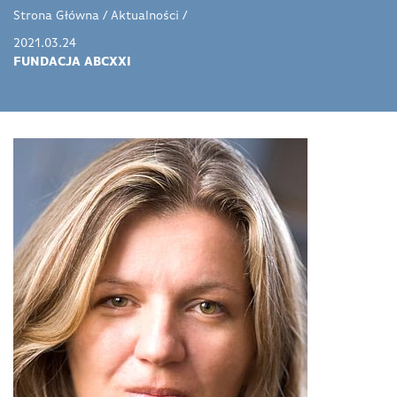
Strona Główna
/
Aktualności
/
2021.03.24
FUNDACJA ABCXXI