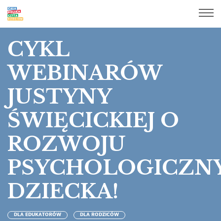
CYKL
WEBINARÓW
JUSTYNY
ŚWIĘCICKIEJ O
ROZWOJU
PSYCHOLOGICZN
DZIECKA!
DLA EDUKATORÓW
DLA RODZICÓW