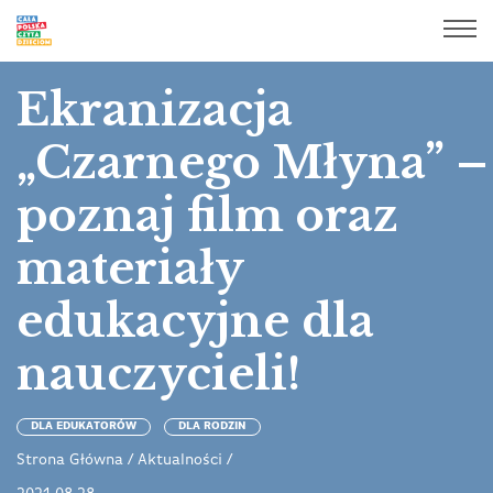
Ekranizacja
„Czarnego Młyna” –
poznaj film oraz
materiały
edukacyjne dla
nauczycieli!
DLA EDUKATORÓW
DLA RODZIN
Strona Główna
/
Aktualności
/