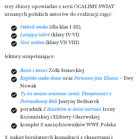
trzy zbiory opowiadań z serii OCALIMY ŚWIAT
uznanych polskich autorów do realizacji zajęć:
Oddech smoka
(dla klas I-III),
Latający talerz
(klasy IV-VI)
Sieci widmo
(klasy VII-VIII)
lektury uzupełniające:
Basia i śmieci
Zofii Staneckiej
Reginka szuka domu
oraz
Porwanie jeża Eliasza
– Ewy
Nowak
Ty też możesz uratować świat. Ekoopowieści z
Pietruszkowej Woli
Justyny Bednarek
poradnik
Z dzieckiem w świat wartości
Ireny
Koźmińskiej i Elżbiety Olszewskiej
komplet 3 narzędziowników WWF Polska
2. pakiet bezpłatnych konsultacji z ekspertami i