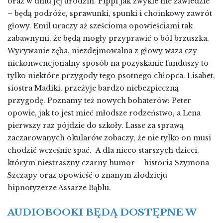
oraz w dniu jej urodzin. Pippi jak zwykle nie zawiedzie
– będą podróże, sprawunki, spunki i choinkowy zawrót
głowy. Emil uraczy aż sześcioma opowieściami tak
zabawnymi, że będą mogły przyprawić o ból brzuszka.
Wyrywanie zęba, niezdejmowalna z głowy waza czy
niekonwencjonalny sposób na pozyskanie funduszy to
tylko niektóre przygody tego psotnego chłopca. Lisabet,
siostra Madiki, przeżyje bardzo niebezpieczną
przygodę. Poznamy też nowych bohaterów: Peter
opowie, jak to jest mieć młodsze rodzeństwo, a Lena
pierwszy raz pójdzie do szkoły. Lasse za sprawą
zaczarowanych okularów zobaczy, że nie tylko on musi
chodzić wcześnie spać. A dla nieco starszych dzieci,
którym niestraszny czarny humor – historia Szymona
Szczapy oraz opowieść o znanym złodzieju
hipnotyzerze Assarze Bąblu.
AUDIOBOOKI BĘDĄ DOSTĘPNE W