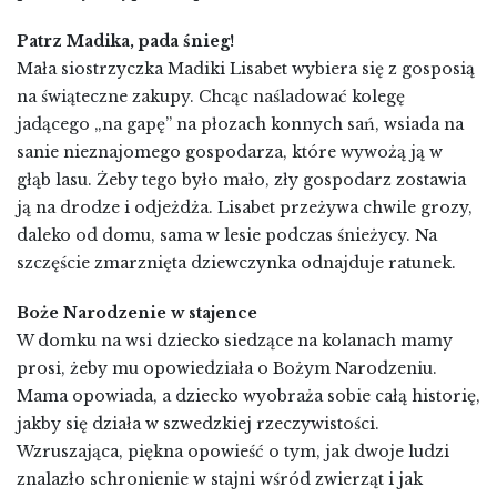
Patrz Madika, pada śnieg!
Mała siostrzyczka Madiki Lisabet wybiera się z gosposią
na świąteczne zakupy. Chcąc naśladować kolegę
jadącego „na gapę” na płozach konnych sań, wsiada na
sanie nieznajomego gospodarza, które wywożą ją w
głąb lasu. Żeby tego było mało, zły gospodarz zostawia
ją na drodze i odjeżdża. Lisabet przeżywa chwile grozy,
daleko od domu, sama w lesie podczas śnieżycy. Na
szczęście zmarznięta dziewczynka odnajduje ratunek.
Boże Narodzenie w stajence
W domku na wsi dziecko siedzące na kolanach mamy
prosi, żeby mu opowiedziała o Bożym Narodzeniu.
Mama opowiada, a dziecko wyobraża sobie całą historię,
jakby się działa w szwedzkiej rzeczywistości.
Wzruszająca, piękna opowieść o tym, jak dwoje ludzi
znalazło schronienie w stajni wśród zwierząt i jak