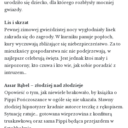
urodziło się dziecko, dla którego rozbłysły mocniej
gwiazdy.
Lis i skrzat
Pewnej zimowej gwieździstej nocy wygłodniały lisek
zakrada się do zagrody. W kurniku panuje popłoch,
kury wyczuwają zbliżające się niebezpieczeństwo. Za to
mieszkańcy gospodarstwa nic nie podejrzewają, w
najlepsze celebrują święta. Jest jednak ktoś mały i
niepozorny, kto czuwa i kto wie, jak sobie poradzić z
intruzem…
Assar Bąbel – złodziej nad złodzieje
Opowieść o tym, jak niewiele brakowało, by książka o
Pippi Pończoszance w ogóle się nie ukazała. Sławny
złodziej hipnotyzer kradnie autorce teczkę z rękopisem.
Sytuację ratuje… gotowana wieprzowina z konfiturą
truskawkową oraz sama Pippi będąca przejazdem w