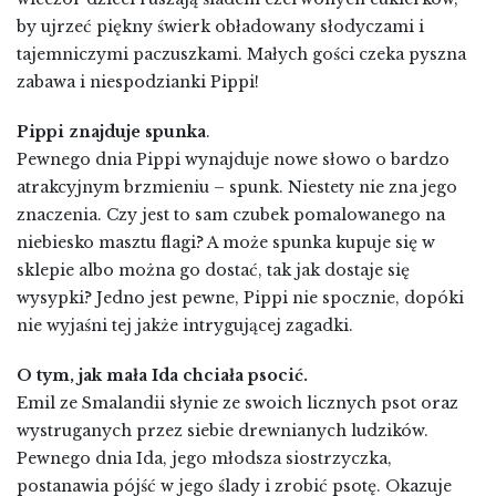
by ujrzeć piękny świerk obładowany słodyczami i
tajemniczymi paczuszkami. Małych gości czeka pyszna
zabawa i niespodzianki Pippi!
Pippi znajduje spunka
.
Pewnego dnia Pippi wynajduje nowe słowo o bardzo
atrakcyjnym brzmieniu – spunk. Niestety nie zna jego
znaczenia. Czy jest to sam czubek pomalowanego na
niebiesko masztu flagi? A może spunka kupuje się w
sklepie albo można go dostać, tak jak dostaje się
wysypki? Jedno jest pewne, Pippi nie spocznie, dopóki
nie wyjaśni tej jakże intrygującej zagadki.
O tym, jak mała Ida chciała psocić.
Emil ze Smalandii słynie ze swoich licznych psot oraz
wystruganych przez siebie drewnianych ludzików.
Pewnego dnia Ida, jego młodsza siostrzyczka,
postanawia pójść w jego ślady i zrobić psotę. Okazuje