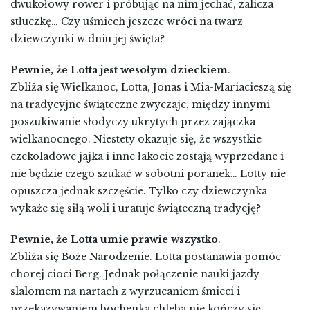
dwukołowy rower i próbując na nim jechać, zalicza
stłuczkę… Czy uśmiech jeszcze wróci na twarz
dziewczynki w dniu jej święta?
Pewnie, że Lotta jest wesołym dzieckiem
.
Zbliża się Wielkanoc, Lotta, Jonas i Mia-Mariacieszą się
na tradycyjne świąteczne zwyczaje, między innymi
poszukiwanie słodyczy ukrytych przez zajączka
wielkanocnego. Niestety okazuje się, że wszystkie
czekoladowe jajka i inne łakocie zostają wyprzedane i
nie będzie czego szukać w sobotni poranek… Lotty nie
opuszcza jednak szczęście. Tylko czy dziewczynka
wykaże się siłą woli i uratuje świąteczną tradycję?
Pewnie, że Lotta umie prawie wszystko
.
Zbliża się Boże Narodzenie. Lotta postanawia pomóc
chorej cioci Berg. Jednak połączenie nauki jazdy
slalomem na nartach z wyrzucaniem śmieci i
przekazywaniem bochenka chleba nie kończy się