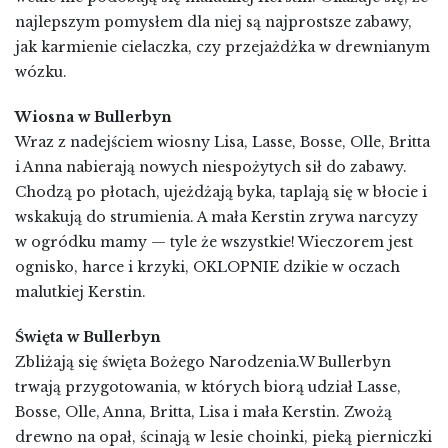
najlepszym pomysłem dla niej są najprostsze zabawy,
jak karmienie cielaczka, czy przejażdżka w drewnianym
wózku.
Wiosna w Bullerbyn
Wraz z nadejściem wiosny Lisa, Lasse, Bosse, Olle, Britta
i Anna nabierają nowych niespożytych sił do zabawy.
Chodzą po płotach, ujeżdżają byka, taplają się w błocie i
wskakują do strumienia. A mała Kerstin zrywa narcyzy
w ogródku mamy — tyle że wszystkie! Wieczorem jest
ognisko, harce i krzyki, OKLOPNIE dzikie w oczach
malutkiej Kerstin.
Święta w Bullerbyn
Zbliżają się święta Bożego Narodzenia.W Bullerbyn
trwają przygotowania, w których biorą udział Lasse,
Bosse, Olle, Anna, Britta, Lisa i mała Kerstin. Zwożą
drewno na opał, ścinają w lesie choinki, pieką pierniczki