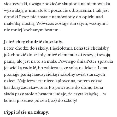
siostrzyczki, uwaga rodziców skupiona na niemowlaku
wyzwalają w nim złość i poczucie odrzucenia. I tak jest
dopóki Peter nie zostaje namówiony do opieki nad
maleńką siostrą. Wówczas zostaje starszym, ważnym i
nie mniej kochanym bratem.
Ja też chcę chodzić do szkoły
.
Peter chodzi do szkoły. Pięcioletnia Lena też chciałaby
już chodzić do szkoły, mieć elementarz i zeszyt, i swoją
panią, ale jest na to za mała. Pewnego dnia Peter sprawia
jej wielką radość, bo zabiera ją ze sobą na lekcje. Lena
poznaje panią nauczycielkę i szkolny świat starszych
dzieci. Najpierw jest nieco spłoszona, potem coraz
bardziej zaciekawiona. Po powrocie do domu Lena
siada przy stole z bratem i udaje, że czyta książkę – w
końcu przecież poszła (raz) do szkoły!
Pippi idzie na zakupy
.