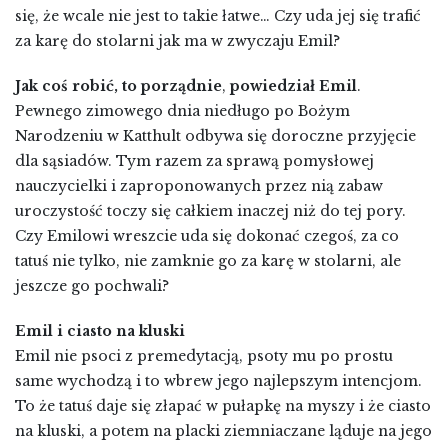
się, że wcale nie jest to takie łatwe… Czy uda jej się trafić
za karę do stolarni jak ma w zwyczaju Emil?
Jak coś robić, to porządnie
,
powiedział Emil
.
Pewnego zimowego dnia niedługo po Bożym
Narodzeniu w Katthult odbywa się doroczne przyjęcie
dla sąsiadów. Tym razem za sprawą pomysłowej
nauczycielki i zaproponowanych przez nią zabaw
uroczystość toczy się całkiem inaczej niż do tej pory.
Czy Emilowi wreszcie uda się dokonać czegoś, za co
tatuś nie tylko, nie zamknie go za karę w stolarni, ale
jeszcze go pochwali?
Emil i ciasto na kluski
Emil nie psoci z premedytacją, psoty mu po prostu
same wychodzą i to wbrew jego najlepszym intencjom.
To że tatuś daje się złapać w pułapkę na myszy i że ciasto
na kluski, a potem na placki ziemniaczane ląduje na jego