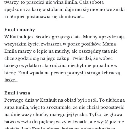
twarzy, to przecież nie wina Emila. Cała sobota
spędzona za karę w stolarni daje mu się mocno we znaki
i chłopiec postanawia się zbuntować…
Emil i muchy
W Katthult jest środek gorącego lata. Muchy uprzykrzają
wszystkim życie, zwłaszcza w porze posiłków. Mama
Emila marzy o lepie na muchy, ale oszczędny tata nie
chce zgodzić się na jego zakup. Twierdzi, że wobec
takiego wydatku cała rodzina niechybnie popadnie w
biedę. Emil wpada na pewien pomysł i struga żebraczą
laskę…
Emil i waza
Pewnego dnia w Katthult na obiad był rosół
.
To ulubiona
zupa Emila, więc to zrozumiałe, że nie chciał pozostawić
na dnie wazy choćby małego jej łyczka. Tylko, że głowa
łatwo weszła do pięknej wazy w kwiatki, ale wyjść już nie