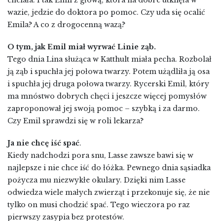
chciała. I tak Emil z głową, która na dobre utknęła w
wazie, jedzie do doktora po pomoc. Czy uda się ocalić
Emila? A co z drogocenną wazą?
O tym, jak Emil miał wyrwać Linie ząb.
Tego dnia Lina służąca w Katthult miała pecha. Rozbolał
ją ząb i spuchła jej połowa twarzy. Potem użądliła ją osa
i spuchła jej druga połowa twarzy. Rycerski Emil, który
ma mnóstwo dobrych chęci i jeszcze więcej pomysłów
zaproponował jej swoją pomoc – szybką i za darmo.
Czy Emil sprawdzi się w roli lekarza?
Ja nie chcę iść spać
.
Kiedy nadchodzi pora snu, Lasse zawsze bawi się w
najlepsze i nie chce iść do łóżka. Pewnego dnia sąsiadka
pożycza mu niezwykłe okulary. Dzięki nim Lasse
odwiedza wiele małych zwierząt i przekonuje się, że nie
tylko on musi chodzić spać. Tego wieczora po raz
pierwszy zasypia bez protestów.