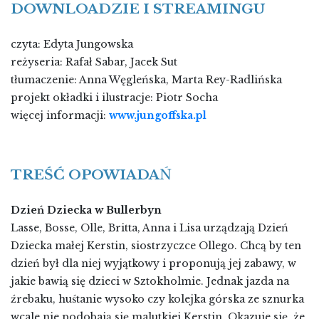
DOWNLOADZIE I STREAMINGU
czyta: Edyta Jungowska
reżyseria: Rafał Sabar, Jacek Sut
tłumaczenie: Anna Węgleńska, Marta Rey-Radlińska
projekt okładki i ilustracje: Piotr Socha
więcej informacji:
www.jungoffska.pl
TREŚĆ
OPOWIADA
Ń
Dzień Dziecka w Bullerbyn
Lasse, Bosse, Olle, Britta, Anna i Lisa urządzają Dzień
Dziecka małej Kerstin, siostrzyczce Ollego. Chcą by ten
dzień był dla niej wyjątkowy i proponują jej zabawy, w
jakie bawią się dzieci w Sztokholmie. Jednak jazda na
źrebaku, huśtanie wysoko czy kolejka górska ze sznurka
wcale nie podobają się malutkiej Kerstin. Okazuje się, że