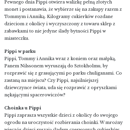
Pewnego dnia Pippi otwiera walizkę pełną złotych
monet i postanawia, że wybierze się na zakupy razem z
Tommym i Anniką. Kilogramy cukierków rozdane
dzieciom z okolicy i wyczyszczony z towaru sklep z
zabawkami to nie jedyne ślady bytności Pippi w
miasteczku.
Pippi w parku
Pippi, Tommy i Annika wraz z koniem oraz małpką,
Panem Nilssonem wyruszają do Sztokholmu, by
rozprawić się z grasującymi po parku chuliganami. Co
zastaną na miejscu? Czy Pippi, najsilniejszej
dziewczynce świata, uda się rozprawić z opryszkami
nękającymi spacerowiczów?
Choinka u Pippi
Pippi zaprasza wszystkie dzieci z okolicy do swojego
ogrodu na uroczystość rozbierania choinki. W mroźny
wieczór dzieci ruszają śladem czerwonych cukierków,