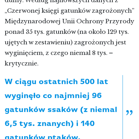
dumy. Według najnowszych danych z
„Czerwonej księgi gatunków zagrożonych”
Międzynarodowej Unii Ochrony Przyrody
ponad 35 tys. gatunków (na około 129 tys.
ujętych w zestawieniu) zagrożonych jest
wyginięciem, z czego niemal 8 tys. –
krytycznie.
W ciągu ostatnich 500 lat
wyginęło co najmniej 96
gatunków ssaków (z niemal
6,5 tys. znanych) i 140
gatunków ptaków.