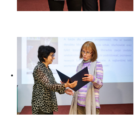
Katarzyna Rygiel, Laureatka Grand
Prix Konkursu, z Elżbietą Olszewską
Irena Koźmińska przekazuje
pamiątkowy dyplom Lilianie