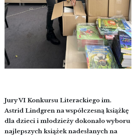
Kulminacyjny moment: otwarcie pudła z
kopertami z nazwiskami autorów nagrodzonych
i wyróżnionych prac.
Jury VI Konkursu Literackiego im.
Astrid Lindgren na współczesną książkę
dla dzieci i młodzieży
dokonało wyboru
najlepszych książek nadesłanych na