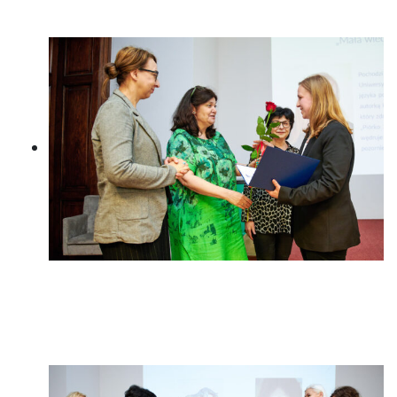
Bardijewskiej
Anna Sójka-Leszczyńska, Dorota
Koman, Irena Koźmińska,
Katarzyna Szestak