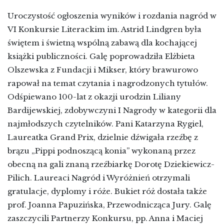
Uroczystość ogłoszenia wyników i rozdania nagród w
VI Konkursie Literackim im. Astrid Lindgren była
świętem i świetną wspólną zabawą dla kochającej
książki publiczności. Galę poprowadziła Elżbieta
Olszewska z Fundacji i Mikser, który brawurowo
rapował na temat czytania i nagrodzonych tytułów.
Odśpiewano 100-lat z okazji urodzin Liliany
Bardijewskiej, zdobywczyni I Nagrody w kategorii dla
najmłodszych czytelników. Pani Katarzyna Rygiel,
Laureatka Grand Prix, dzielnie dźwigała rzeźbę z
brązu „Pippi podnoszącą konia” wykonaną przez
obecną na gali znaną rzeźbiarkę Dorotę Dziekiewicz-
Pilich. Laureaci Nagród i Wyróżnień otrzymali
gratulacje, dyplomy i róże. Bukiet róż dostała także
prof. Joanna Papuzińska, Przewodnicząca Jury. Galę
zaszczycili Partnerzy Konkursu, pp. Anna i Maciej