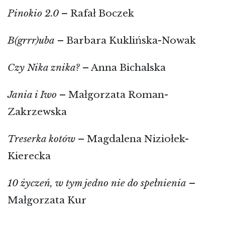
Pinokio 2.0
– Rafał Boczek
B(grrr)uba
– Barbara Kuklińska-Nowak
Czy Nika znika?
– Anna Bichalska
Jania i Iwo
– Małgorzata Roman-
Zakrzewska
Treserka kotów
– Magdalena Niziołek-
Kierecka
10 życzeń, w tym jedno nie do spełnienia
–
Małgorzata Kur