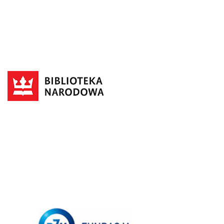
PATRON HONOROWY
Patron Honorowy
PARTNERZY
Partnerzy