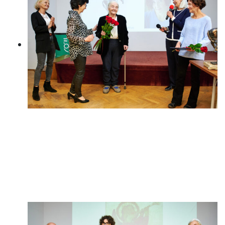
Dorota Dziekiewicz-Pilich, Irena
Koźmińska, prof. Joanna
Papuzińska, przewodnicząca Jury,
Elżbieta Olszewska, Katarzyna
Rygiel