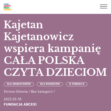
Kajetan
Kajetanowicz
wspiera kampanię
CAŁA POLSKA
CZYTA DZIECIOM
DLA EDUKATORÓW
DLA RODZICÓW
O FUNDACJI
Strona Główna
/
Bez kategorii
/
2023.03.16
FUNDACJA ABCXXI