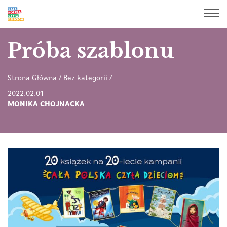
Próba szablonu
Strona Główna
/
Bez kategorii
/
2022.02.01
MONIKA CHOJNACKA