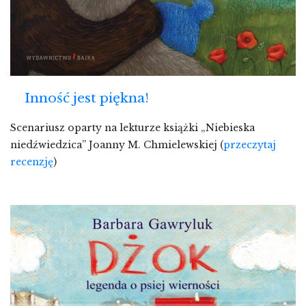
Inność jest piękna!
Scenariusz oparty na lekturze książki „Niebieska
niedźwiedzica” Joanny M. Chmielewskiej (
przeczytaj
recenzję
)