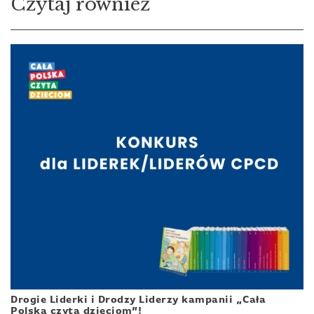
Czytaj również
Drogie Liderki i Drodzy Liderzy kampanii „Cała
Polska czyta dzieciom”!