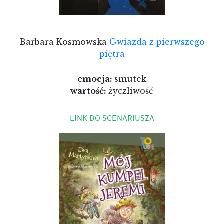
Barbara Kosmowska
Gwiazda z pierwszego
piętra
emocja:
smutek
wartość:
życzliwość
LINK DO SCENARIUSZA