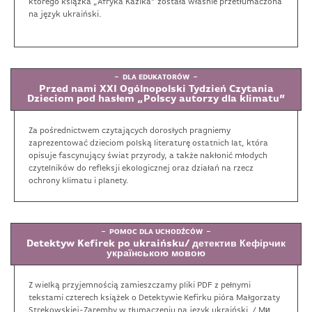
którego książka „Afryka Kazika” została właśnie przetłumaczona
na język ukraiński.
DLA EDUKATORÓW
Przed nami XXI Ogólnopolski Tydzień Czytania
Dzieciom pod hasłem „Polscy autorzy dla klimatu”
Za pośrednictwem czytających dorosłych pragniemy
zaprezentować dzieciom polską literaturę ostatnich lat, która
opisuje fascynujący świat przyrody, a także nakłonić młodych
czytelników do refleksji ekologicznej oraz działań na rzecz
ochrony klimatu i planety.
POMOC DLA UCHODŹCÓW
Detektyw Kefirek po ukraińsku/ детектив Кефірчик
українською мовою
Z wielką przyjemnością zamieszczamy pliki PDF z pełnymi
tekstami czterech książek o Detektywie Kefirku pióra Małgorzaty
Strękowskiej-Zaremby w tłumaczeniu na język ukraiński. / Mи