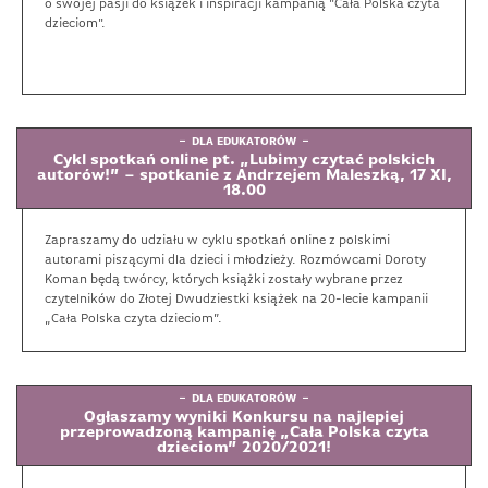
o swojej pasji do książek i inspiracji kampanią "Cała Polska czyta
dzieciom".
DLA EDUKATORÓW
Cykl spotkań online pt. „Lubimy czytać polskich
autorów!” – spotkanie z Andrzejem Maleszką, 17 XI,
18.00
Zapraszamy do udziału w cyklu spotkań online z polskimi
autorami piszącymi dla dzieci i młodzieży. Rozmówcami Doroty
Koman będą twórcy, których książki zostały wybrane przez
czytelników do Złotej Dwudziestki książek na 20-lecie kampanii
„Cała Polska czyta dzieciom”.
DLA EDUKATORÓW
Ogłaszamy wyniki Konkursu na najlepiej
przeprowadzoną kampanię „Cała Polska czyta
dzieciom” 2020/2021!