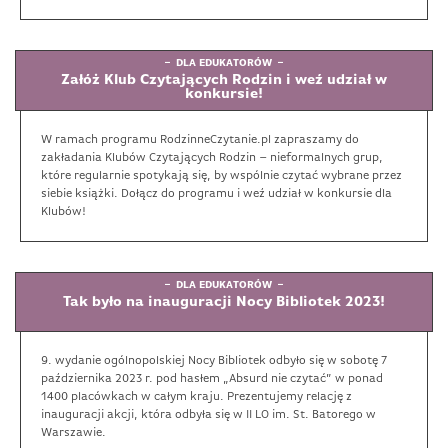
DLA EDUKATORÓW
Załóż Klub Czytających Rodzin i weź udział w
konkursie!
W ramach programu RodzinneCzytanie.pl zapraszamy do
zakładania Klubów Czytających Rodzin – nieformalnych grup,
które regularnie spotykają się, by wspólnie czytać wybrane przez
siebie książki. Dołącz do programu i weź udział w konkursie dla
Klubów!
DLA EDUKATORÓW
Tak było na inauguracji Nocy Bibliotek 2023!
9. wydanie ogólnopolskiej Nocy Bibliotek odbyło się w sobotę 7
października 2023 r. pod hasłem „Absurd nie czytać” w ponad
1400 placówkach w całym kraju. Prezentujemy relację z
inauguracji akcji, która odbyła się w II LO im. St. Batorego w
Warszawie.