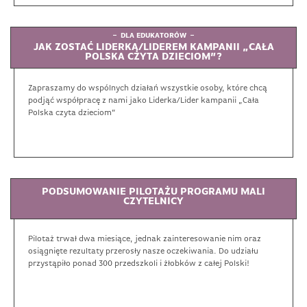
DLA EDUKATORÓW
JAK ZOSTAĆ LIDERKĄ/LIDEREM KAMPANII „CAŁA
POLSKA CZYTA DZIECIOM”?
Zapraszamy do wspólnych działań wszystkie osoby, które chcą
podjąć współpracę z nami jako Liderka/Lider kampanii „Cała
Polska czyta dzieciom”
PODSUMOWANIE PILOTAŻU PROGRAMU MALI
CZYTELNICY
Pilotaż trwał dwa miesiące, jednak zainteresowanie nim oraz
osiągnięte rezultaty przerosły nasze oczekiwania. Do udziału
przystąpiło ponad 300 przedszkoli i żłobków z całej Polski!