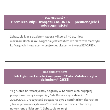
DLA MŁODZIEŻY
Premiera klipu #włączSZACUNEK – posłuchajcie i
udostępniajcie!
Zobaczcie klip z udziałem rapera Miksera i 40 uczniów
warszawskich szkół. Nagranie jest efektem warsztatów freestylu
kończących integracyjny projekt edukacyjny #włączSZACUNEK.
DLA EDUKATORÓW
Tak było na Finale kampanii “Cała Polska czyta
dzieciom” 2023!
11 grudnia br. wręczyliśmy nagrody w Konkursie na najlepiej
przeprowadzoną kampanię „Cała Polska czyta dzieciom”
2022/2023. Uroczystość połączona była z seminarium literackim
„Jak wychować czytelnika? Literatura dla dzieci i młodzieży:
nowe trendy i kierunki”. Zobaczcie relację!