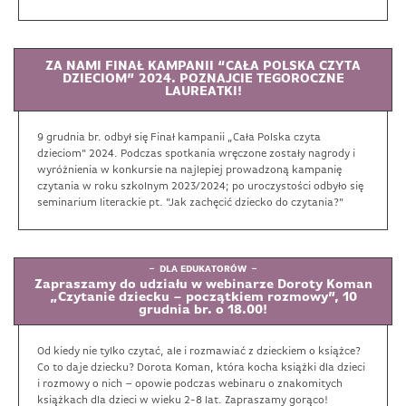
ZA NAMI FINAŁ KAMPANII “CAŁA POLSKA CZYTA
DZIECIOM” 2024. POZNAJCIE TEGOROCZNE
LAUREATKI!
9 grudnia br. odbył się Finał kampanii „Cała Polska czyta
dzieciom" 2024. Podczas spotkania wręczone zostały nagrody i
wyróżnienia w konkursie na najlepiej prowadzoną kampanię
czytania w roku szkolnym 2023/2024; po uroczystości odbyło się
seminarium literackie pt. "Jak zachęcić dziecko do czytania?"
DLA EDUKATORÓW
Zapraszamy do udziału w webinarze Doroty Koman
„Czytanie dziecku – początkiem rozmowy”, 10
grudnia br. o 18.00!
Od kiedy nie tylko czytać, ale i rozmawiać z dzieckiem o książce?
Co to daje dziecku? Dorota Koman, która kocha książki dla dzieci
i rozmowy o nich – opowie podczas webinaru o znakomitych
książkach dla dzieci w wieku 2-8 lat. Zapraszamy gorąco!