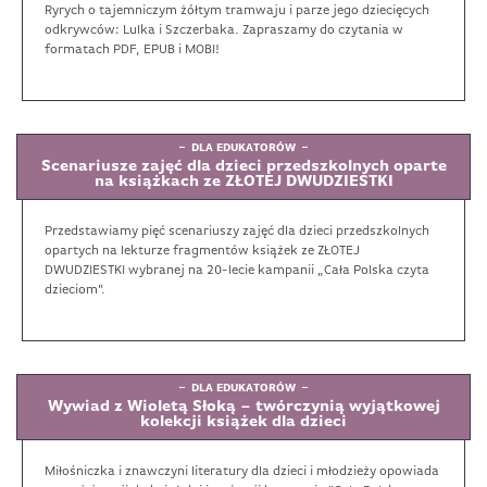
Ryrych o tajemniczym żółtym tramwaju i parze jego dziecięcych
odkrywców: Lulka i Szczerbaka. Zapraszamy do czytania w
formatach PDF, EPUB i MOBI!
DLA EDUKATORÓW
Scenariusze zajęć dla dzieci przedszkolnych oparte
na książkach ze ZŁOTEJ DWUDZIESTKI
Przedstawiamy pięć scenariuszy zajęć dla dzieci przedszkolnych
opartych na lekturze fragmentów książek ze ZŁOTEJ
DWUDZIESTKI wybranej na 20-lecie kampanii „Cała Polska czyta
dzieciom".
DLA EDUKATORÓW
Wywiad z Wioletą Słoką – twórczynią wyjątkowej
kolekcji książek dla dzieci
Miłośniczka i znawczyni literatury dla dzieci i młodzieży opowiada