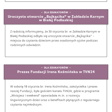
DLA EDUKATORÓW
Uroczyste otwarcie „Bajkącika” w Zakładzie Karnym
w Białej Podlaskiej
Z radością informujemy, że 30 stycznia br. w Zakładzie Karnym w
Białej Podlaskiej odbyło się uroczyste otwarcie „Bajkącika” -
miejsca do czytania dzieciom przez osadzonych ojców podczas
rodzinnych odwiedzin.
DLA EDUKATORÓW
Prezes Fundacji Irena Koźmińska w TVN24
W sobotę 18 stycznia br. Irena Koźmińska, założycielka i prezes
naszej Fundacji, była gościem kanału TVN24, gdzie w programie
„Wstajesz i weekend” opowiadała m.in. o rozwoju
lingwistycznym dzieci oraz o benefitach płynących z regularnego
czytania najmłodszym.