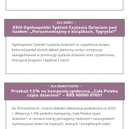
DLA DZIECI
XXIII Ogólnopolski Tydzień Czytania Dzieciom pod
hasłem: „Porozmawiajmy o książkach, Tygrysie!”
Ogólnopolski Tydzień Czytania Dzieciom to czytelnicze święto,
które od ponad dwóch dekad jednoczy osoby i instytucje
zaangażowane w promocję czytania dzieciom oraz czytelnictwa.
Poznajcie program i bądźcie z nami!
DLA EDUKATORÓW
Przekaż 1,5% na kampanię społeczną „Cała Polska
czyta dzieciom” – KRS 00000 97051
Do 30 kwietnia br. można składać deklaracje podatkowe za 2023
r. Wesprzyj 1,5% podatku kampanię „Cała Polska czyta
dzieciom", w ramach której pomagamy rodzicom i nauczycielom
wychowywać dzieci na mądrych, dobrych i szczęśliwych ludzi!