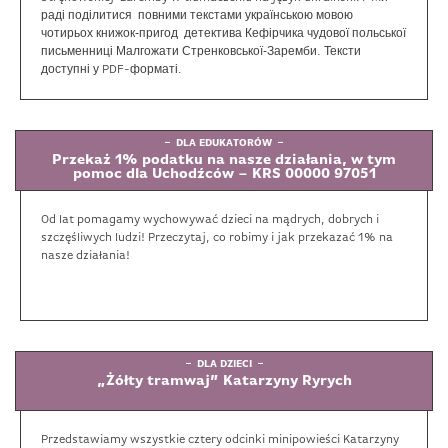
раді поділитися повними текстами українською мовою
чотирьох книжок-пригод детектива Кефірчика чудової польської
письменниці Малгожати Стренковської-Заремби. Тексти
доступні у PDF-форматі.
DLA EDUKATORÓW
Przekaż 1% podatku na nasze działania, w tym
pomoc dla Uchodźców – KRS 00000 97051
Od lat pomagamy wychowywać dzieci na mądrych, dobrych i
szczęśliwych ludzi! Przeczytaj, co robimy i jak przekazać 1% na
nasze działania!
DLA DZIECI
„Żółty tramwaj” Katarzyny Ryrych
Przedstawiamy wszystkie cztery odcinki minipowieści Katarzyny