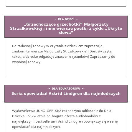
DLA DZIECI
„Grzechoczące grzechotki” Małgorzaty
Strzałkowskiej i inne wiersze poetki z cyklu „Ukryte
słowa”
Do radosnej zabawy w czytanie z dzieckiem zapraszają
znakomite wiersze Małgorzaty Strzałkowskiej! Dorosły czyta
tekst, a dziecko odgaduje znaczenie rysunków! Zapraszamy do
wspólnej zabawy!
DLA EDUKATORÓW
Seria opowiadań Astrid Lindgren dla najmłodszych
Wydawnictwo JUNG-OFF-SKA rozpoczyna odliczanie do Dnia
Dziecka. 27 kwietnia br. bogata oferta audiobooków z
największymi bestsellerami Astrid Lindgren powiększy się o serię
opowiadań dla najmłodszych.