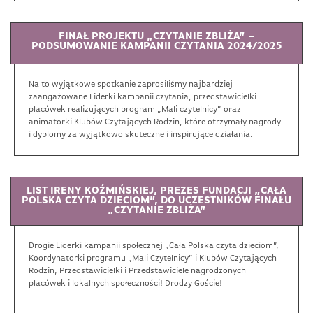
FINAŁ PROJEKTU „CZYTANIE ZBLIŻA” –
PODSUMOWANIE KAMPANII CZYTANIA 2024/2025
Na to wyjątkowe spotkanie zaprosiliśmy najbardziej
zaangażowane Liderki kampanii czytania, przedstawicielki
placówek realizujących program „Mali czytelnicy” oraz
animatorki Klubów Czytających Rodzin, które otrzymały nagrody
i dyplomy za wyjątkowo skuteczne i inspirujące działania.
LIST IRENY KOŹMIŃSKIEJ, PREZES FUNDACJI „CAŁA
POLSKA CZYTA DZIECIOM”, DO UCZESTNIKÓW FINAŁU
„CZYTANIE ZBLIŻA”
Drogie Liderki kampanii społecznej „Cała Polska czyta dzieciom”,
Koordynatorki programu „Mali Czytelnicy” i Klubów Czytających
Rodzin, Przedstawicielki i Przedstawiciele nagrodzonych
placówek i lokalnych społeczności! Drodzy Goście!