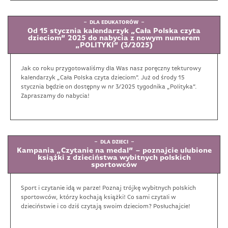
DLA EDUKATORÓW
Od 15 stycznia kalendarzyk „Cała Polska czyta
dzieciom” 2025 do nabycia z nowym numerem
„POLITYKI” (3/2025)
Jak co roku przygotowaliśmy dla Was nasz poręczny tekturowy
kalendarzyk „Cała Polska czyta dzieciom". Już od środy 15
stycznia będzie on dostępny w nr 3/2025 tygodnika „Polityka”.
Zapraszamy do nabycia!
DLA DZIECI
Kampania „Czytanie na medal” – poznajcie ulubione
książki z dzieciństwa wybitnych polskich
sportowców
Sport i czytanie idą w parze! Poznaj trójkę wybitnych polskich
sportowców, którzy kochają książki! Co sami czytali w
dzieciństwie i co dziś czytają swoim dzieciom? Posłuchajcie!