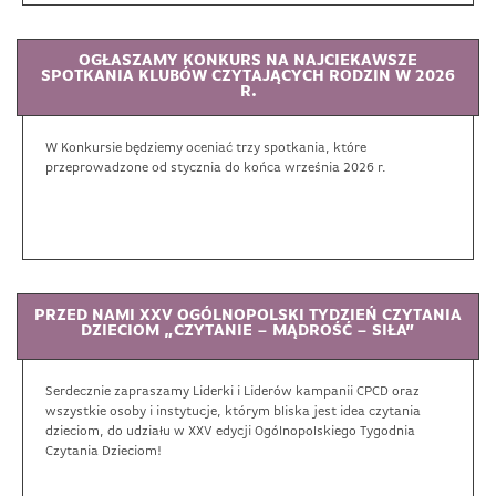
OGŁASZAMY KONKURS NA NAJCIEKAWSZE
SPOTKANIA KLUBÓW CZYTAJĄCYCH RODZIN W 2026
R.
W Konkursie będziemy oceniać trzy spotkania, które
przeprowadzone od stycznia do końca września 2026 r.
PRZED NAMI XXV OGÓLNOPOLSKI TYDZIEŃ CZYTANIA
DZIECIOM „CZYTANIE – MĄDROŚĆ – SIŁA”
Serdecznie zapraszamy Liderki i Liderów kampanii CPCD oraz
wszystkie osoby i instytucje, którym bliska jest idea czytania
dzieciom, do udziału w XXV edycji Ogólnopolskiego Tygodnia
Czytania Dzieciom!