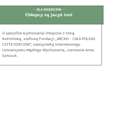
DLA RODZICÓW
Chłopcy są jacyś inni
O specyfice wychowania chłopców z Ireną
Koźmińską, szefową Fundacji „ABCXXI - CAŁA POLSKA
CZYTA DZIECIOM”, założycielką Internetowego
Uniwersytetu Mądrego Wychowania, rozmawia Anna
Sańczuk.