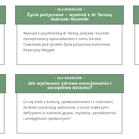
DLA RODZICÓW
Życie pożyczone – wywiad z dr Teresą
Jadczak-Szumiło
Wywiad z psycholożką dr Teresą Jadczak-Szumiło
zainspirowany opowiadaniem z tomu Gorzka
Czekolada pod tytułem Życie pożyczone autorstwa
Katarzyny Majgier.
DLA RODZICÓW
Jak wychować zdrowe emocjonalnie i
szczęśliwe dziecko?
Co się stało z kulturą, społeczeństwem i z rodzicami,
że dzieci wyrastają zaburzone, z coraz większymi
deficytami w zakresie języka, myślenia, samokontroli
i umiejętności społecznych?