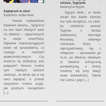
sztuce, Tygrysie
Katarzyna Rygiel
Zaplątani w sieci
Tygrysi skok… w świat
Elażbieta Jodko-Kula
sztuki Nie każde dziecko
Twarze rozświetlone
ma tyle szczęścia, co Leon,
blaskiem ekranu… Spójrzcie
by osobiście poznać
na ten tłum młodych ludzi
Tygrysa z obrazu
na okładce – zapatrzonych
Zaskoczony Henriego
w swoje smartfony.
Rousseau, zwanego
Zapewne rozpoczynających
Celnikiem, który –
dzień od sprawdzenia, co
zaprzyjaźniwszy się z
nowego w mediach
chłopcem – oprowadził go
społecznościowych. Czy
m.in. po Mieście idealnym
widzicie tę delikatną sieć
(z idealnie uchwyconą
połączeń? Pewnie trudno
perspektywą, o której
tym młodym ludziom
możemy się przy okazji
uwierzyć, że łatwo się w tej
wiele dowiedzieć). Zabrał
sieci zaplątać. A przede
też Leona i jego […]
wszystkim trudno pojąć,
jak groźnym narzędziem
[…]