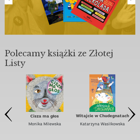
Polecamy książki ze Złotej
Listy
Witajcie w Chudegnatach
a?
Cisza ma głos
Katarzyna Wasilkowska
a
Monika Milewska