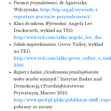
Poczucie przynależności
, dr Agnieszka
Wilczyńska,
http://hip.org.pl/wywiady-i-
reportaze/poczucie-przynaleznosci/
Klucz do sukcesu. Wytrwałość
, Angela Lee
Duckworth, wykład na TED,
http://www.ted.com/talks/angela_lee_duc
Szkoła majsterkowania
, Gever Tulley, wykład
na TED,
http://www.ted.com/talks/gever_tulley_s_tin
3566
Raport z badań „Oczekiwania przedsiębiorców
wobec uczelni wyższych”
, Instytut Badań nad
Demokracją i Przedsiębiorstwem
Prywatnym, Marzec 2010,
http://www.iped.pl/pliki/publikacje/skiff_rap
pobrany ze strony