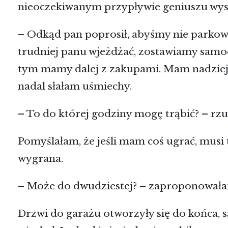
nieoczekiwanym przypływie geniuszu wy
– Odkąd pan poprosił, abyśmy nie parkow
trudniej panu wjeżdżać, zostawiamy samo
tym mamy dalej z zakupami. Mam nadzieję,
nadal słałam uśmiechy.
– To do której godziny mogę trąbić? – rzu
Pomyślałam, że jeśli mam coś ugrać, musi 
wygrana.
– Może do dwudziestej? – zaproponował
Drzwi do garażu otworzyły się do końca, s