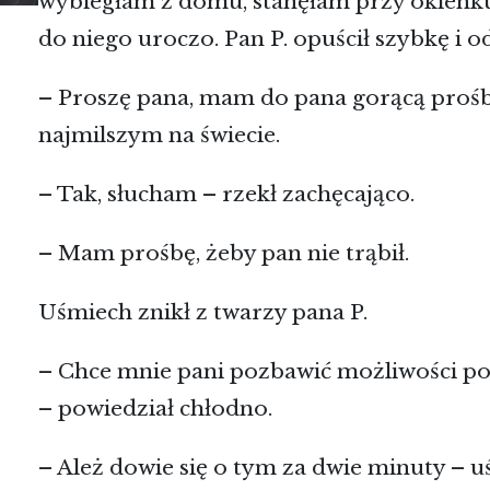
wybiegłam z domu, stanęłam przy okienku
do niego uroczo. Pan P. opuścił szybkę i 
– Proszę pana, mam do pana gorącą proś
najmilszym na świecie.
– Tak, słucham – rzekł zachęcająco.
– Mam prośbę, żeby pan nie trąbił.
Uśmiech znikł z twarzy pana P.
– Chce mnie pani pozbawić możliwości po
– powiedział chłodno.
– Ależ dowie się o tym za dwie minuty – 