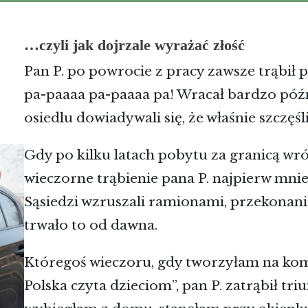
…czyli jak dojrzale wyrażać złość
Pan P. po powrocie z pracy zawsze trąbił
pa-paaaa pa-paaaa pa! Wracał bardzo późn
osiedlu dowiadywali się, że właśnie szczęś
Gdy po kilku latach pobytu za granicą wr
wieczorne trąbienie pana P. najpierw mnie 
Sąsiedzi wzruszali ramionami, przekonan
trwało to od dawna.
Któregoś wieczoru, gdy tworzyłam na ko
Polska czyta dzieciom”, pan P. zatrąbił tri