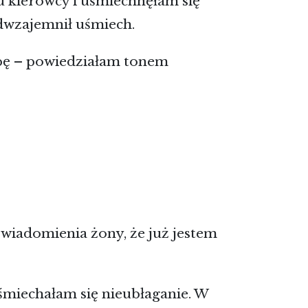
 kierowcy i uśmiechnęłam się
odwzajemnił uśmiech.
bę – powiedziałam tonem
wiadomienia żony, że już jestem
uśmiechałam się nieubłaganie. W