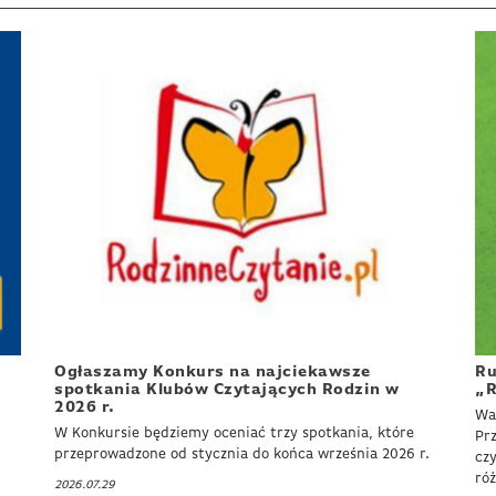
Ru
Ogłaszamy Konkurs na najciekawsze
„R
spotkania Klubów Czytających Rodzin w
2026 r.
Wa
W Konkursie będziemy oceniać trzy spotkania, które
Pr
przeprowadzone od stycznia do końca września 2026 r.
cz
ró
2026.07.29