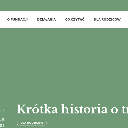
O FUNDACJI
DZIAŁANIA
CO CZYTAĆ
DLA RODZICÓW
Krótka historia o 
u
/
29
DLA RODZICÓW
XI