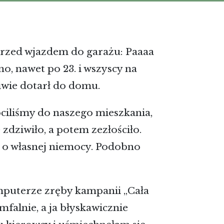
 przed wjazdem do garażu: Paaaa
o, nawet po 23. i wszyscy na
liwie dotarł do domu.
óciliśmy do naszego mieszkania,
zdziwiło, a potem zezłościło.
i o własnej niemocy. Podobno
mputerze zręby kampanii „Cała
umfalnie, a ja błyskawicznie