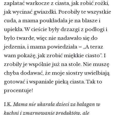
zaplatać warkocze z ciasta, jak robić rożki,
jak wycinać gwiazdki. Porobiły te wszystkie
cuda, a mama poukładała je na blasze i
upiekła. W cieście były drzazgi z podłogi i
było twarde, więc nie nadawało się do
jedzenia, i mama powiedziała – „A teraz
wam pokażę, jak zrobić miękkie ciasto”. I
zrobiły je wspólnie już na stole. Nie muszę
chyba dodawać, że moje siostry uwielbiają
gotować i wspaniale pieką ciasta. Tak to
procentuje!
I.K.
Mama nie ukarała dzieci za bałagan w
kuchni i zmarnowanie produktów, ale