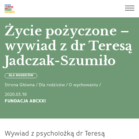
Życie pożyczone –
wywiad z dr Teresą
Jadczak-Szumiło
DLA RODZICÓW
Strona Główna
/
Dla rodziców
/
O wychowaniu
/
2020.03.16
FUNDACJA ABCXXI
Wywiad z psycholożką dr Teresą