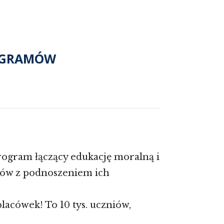
OGRAMÓW
gram łączący edukację moralną i
ków z podnoszeniem ich
acówek! To 10 tys. uczniów,