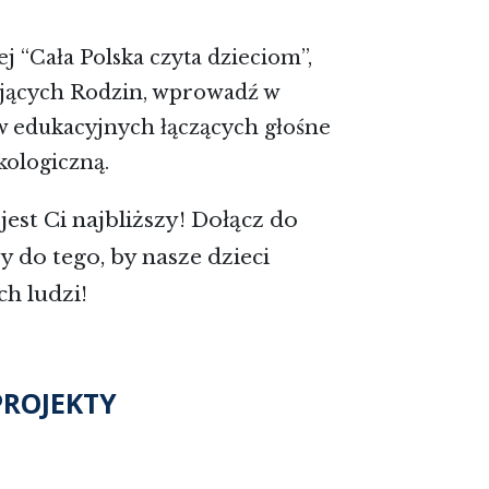
 “Cała Polska czyta dzieciom”,
tających Rodzin, wprowadź w
w edukacyjnych łączących głośne
kologiczną.
jest Ci najbliższy! Dołącz do
y do tego, by nasze dzieci
h ludzi!
PROJEKTY