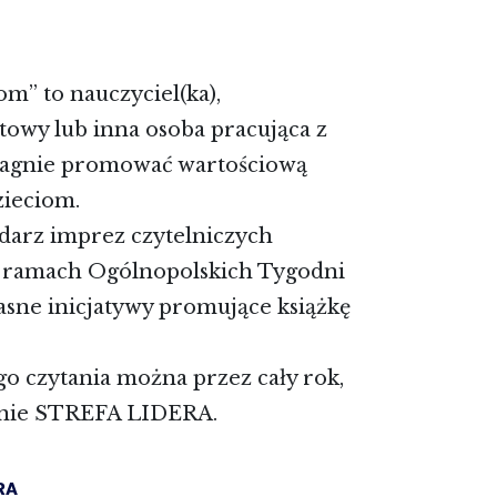
om” to nauczyciel(ka),
atowy lub inna osoba pracująca z
 pragnie promować wartościową
zieciom.
ndarz imprez czytelniczych
w ramach Ogólnopolskich Tygodni
asne inicjatywy promujące książkę
 czytania można przez cały rok,
ronie STREFA LIDERA.
RA