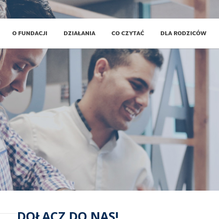
O FUNDACJI
DZIAŁANIA
CO CZYTAĆ
DLA RODZICÓW
DOŁĄCZ DO NAS!