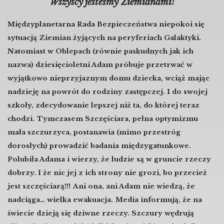
Wszyscy jesteśmy Ziemianami!
Międzyplanetarna Rada Bezpieczeństwa niepokoi się
sytuacją Ziemian żyjących na peryferiach Galaktyki.
Natomiast w Oblepach (równie paskudnych jak ich
nazwa) dziesięcioletni Adam próbuje przetrwać w
wyjątkowo nieprzyjaznym domu dziecka, wciąż mając
nadzieję na powrót do rodziny zastępczej. I do swojej
szkoły, zdecydowanie lepszej niż ta, do której teraz
chodzi.
Tymczasem Szczęściara, pełna optymizmu
mała szczurzyca, postanawia (mimo przestróg
dorosłych) prowadzić badania międzygatunkowe.
Polubiła Adama i wierzy, że ludzie są w gruncie rzeczy
dobrzy. I że nic jej z ich strony nie grozi, bo przecież
jest szczęściarą!!!
Ani ona, ani Adam nie wiedzą, że
nadciąga… wielka ewakuacja.
Media informują, że na
świecie dzieją się dziwne rzeczy. Szczury wędrują