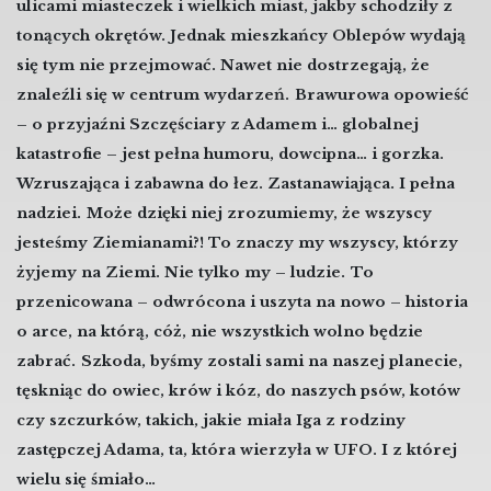
ulicami miasteczek i wielkich miast, jakby schodziły z
tonących okrętów. Jednak mieszkańcy Oblepów wydają
się tym nie przejmować. Nawet nie dostrzegają, że
znaleźli się w centrum wydarzeń.
Brawurowa opowieść
– o przyjaźni Szczęściary z Adamem i… globalnej
katastrofie – jest pełna humoru, dowcipna… i gorzka.
Wzruszająca i zabawna do łez. Zastanawiająca. I pełna
nadziei.
Może dzięki niej zrozumiemy, że wszyscy
jesteśmy Ziemianami?! To znaczy my wszyscy, którzy
żyjemy na Ziemi. Nie tylko my – ludzie.
To
przenicowana – odwrócona i uszyta na nowo – historia
o arce, na którą, cóż, nie wszystkich wolno będzie
zabrać.
Szkoda, byśmy zostali sami na naszej planecie,
tęskniąc do owiec, krów i kóz, do naszych psów, kotów
czy szczurków, takich, jakie miała Iga z rodziny
zastępczej Adama, ta, która wierzyła w UFO. I z której
wielu się śmiało…