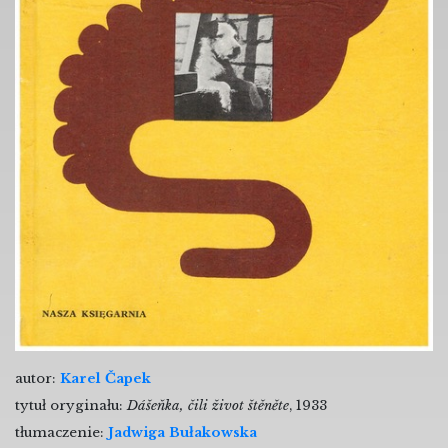
autor:
Karel Čapek
tytuł oryginału:
Dášeňka, čili život štěněte
, 1933
tłumaczenie:
Jadwiga Bułakowska