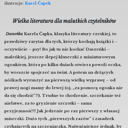
ilustracje:
Karel Čapek
Wielka literatura dla malutkich czytelników
Daszeńka
Karela Čapka, klasyka literatury czeskiej, to
prawdziwy rarytas dla tych, którzy kochają książki i –
oczywiście – psy! Bo jak tu nie kochać Daszeńki –
maleńkiej, jeszcze ślepej kluseczki z miniaturowym
ogonkiem, która po kilku dniach otwiera powoli oczka,
by wreszcie spojrzeć na świat. A potem na drżących
nóżkach wyruszyć na pierwszą wielką wyprawę – od
prawej nogi mamy do lewej (oj, „za pomocą ogonka nie
da się chodzić”?!). Trudne to chodzenie, szczekanie też
niełatwe, za to gryzienie szczotki – sama
przyjemność!!! Jak jedzenie po raz pierwszy z własnej
miseczki. Dużo tych „pierwszych razów” i zasadzek
czyhających na szczeniaczka. Najważniejsze jednak, by