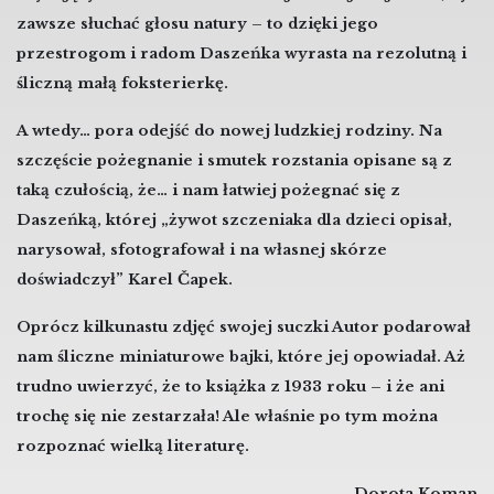
zawsze słuchać głosu natury – to dzięki jego
przestrogom i radom Daszeńka wyrasta na rezolutną i
śliczną małą foksterierkę.
A wtedy… pora odejść do nowej ludzkiej rodziny. Na
szczęście pożegnanie i smutek rozstania opisane są z
taką czułością, że… i nam łatwiej pożegnać się z
Daszeńką, której „żywot szczeniaka dla dzieci opisał,
narysował, sfotografował i na własnej skórze
doświadczył” Karel Čapek.
Oprócz kilkunastu zdjęć swojej suczki Autor podarował
nam śliczne miniaturowe bajki, które jej opowiadał. Aż
trudno uwierzyć, że to książka z 1933 roku – i że ani
trochę się nie zestarzała! Ale właśnie po tym można
rozpoznać wielką literaturę.
Dorota Koman