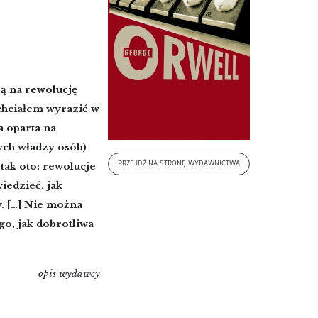
rą na rewolucję
 chciałem wyrazić w
a oparta na
ych władzy osób)
PRZEJDŹ NA STRONĘ WYDAWNICTWA
ak oto: rewolucje
iedzieć, jak
y. […] Nie można
ego, jak dobrotliwa
opis wydawcy