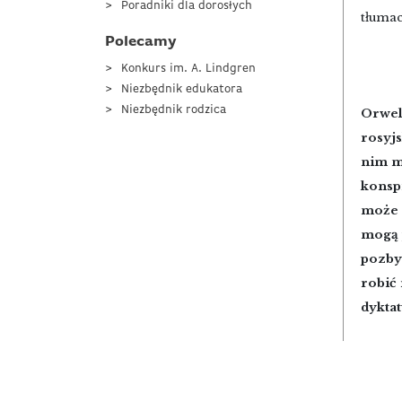
Poradniki dla dorosłych
tłuma
Polecamy
Konkurs im. A. Lindgren
Niezbędnik edukatora
Niezbędnik rodzica
Orwell
rosyjs
nim m
konsp
może 
mogą 
pozby
robić 
dyktat