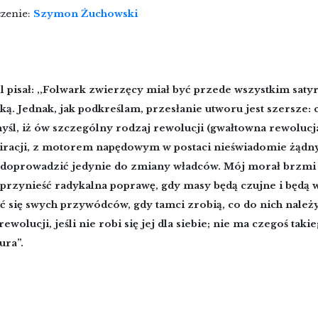
czenie:
Szymon Żuchowski
 pisał: ,,Folwark zwierzęcy miał być przede wszystkim saty
ką. Jednak, jak podkreślam, przesłanie utworu jest szersze:
yśl, iż ów szczególny rodzaj rewolucji (gwałtowna rewolucj
iracji, z motorem napędowym w postaci nieświadomie żądn
doprowadzić jedynie do zmiany władców. Mój morał brzmi t
przynieść radykalna poprawę, gdy masy będą czujne i będą w
ć się swych przywódców, gdy tamci zrobią, co do nich należ
rewolucji, jeśli nie robi się jej dla siebie; nie ma czegoś taki
ura”.