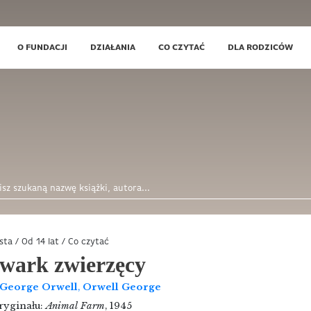
O FUNDACJI
DZIAŁANIA
CO CZYTAĆ
DLA RODZICÓW
ista
/
Od 14 lat
/
Co czytać
wark zwierzęcy
George Orwell
,
Orwell George
oryginału:
Animal Farm
, 1945