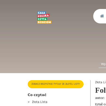
Złota L
ZOBACZ WSZYSTKIE TYTUŁY ZE ZŁOTEJ LISTY
Fol
Co czytać
autor:
Złota Lista
tytuł 