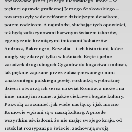
opracowane przez Jerzego Ficowskiego, które – w
pięknej oprawie graficznej Jerzego Srokowskiego –
towarzyszyły w dzieciństwie dzisiejszym dziadkom,
potem rodzicom. A najmłodsi, słuchając tych opowieści,
też będą zafascynowani barwnym światem taborów,
egzotycznie brzmiącymi imionami bohaterów –
Andrusz, Bakrengro, Keszalia – i ich historiami, które
mogły się zdarzyć tylko w baśniach. Kręte i pełne
zasadzek drogi ubogich Cyganów do bogactwa i miłości,
tak pięknie zapisane przez zafascynowanego nimi
znakomitego polskiego poetę, rozbudzą wyobraźnię
dzieci i otworzą ich serca na świat Romów, a może i na
inne, mniej im znane, a jakże ciekawe i bogate kultury.
Pozwolą zrozumieć, jak wiele nas łączy i jak mocno
Romowie wpisani są w naszą kulturę. A przede
wszystkim uświadomi, że nie mając swojego kraju, od
setek lat rozsypani po świecie, zachowują swoją