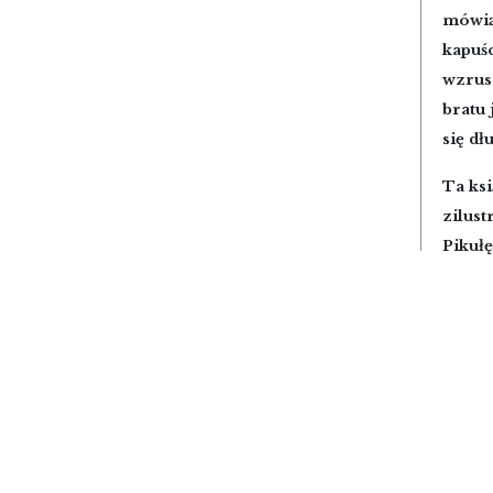
mówiąc
kapuśc
wzrusz
bratu 
się dł
Ta ksi
zilus
Pikułę