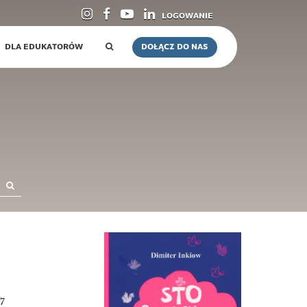
LOGOWANIE
DLA EDUKATORÓW
DOŁĄCZ DO NAS
77