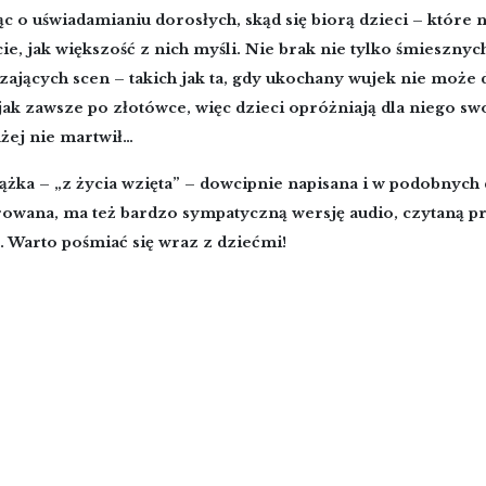
 o uświadamianiu dorosłych, skąd się biorą dzieci – które 
ie, jak większość z nich myśli. Nie brak nie tylko śmiesznych
ających scen – takich jak ta, gdy ukochany wujek nie może d
jak zawsze po złotówce, więc dzieci opróżniają dla niego sw
użej nie martwił…
ążka – „z życia wzięta” – dowcipnie napisana i w podobnych
trowana, ma też bardzo sympatyczną wersję audio, czytaną 
. Warto pośmiać się wraz z dziećmi!