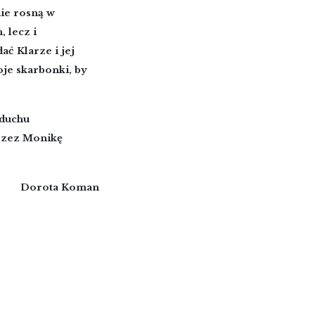
nie rosną w
, lecz i
ać Klarze i jej
oje skarbonki, by
 duchu
przez Monikę
Dorota Koman