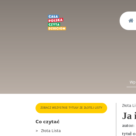
Złota L
ZOBACZ WSZYSTKIE TYTUŁY ZE ZŁOTEJ LISTY
Ja 
Co czytać
autor:
Złota Lista
tytuł 