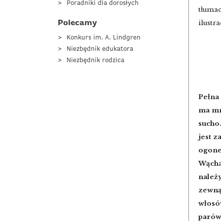
Poradniki dla dorosłych
tłuma
ilustra
Polecamy
Konkurs im. A. Lindgren
Niezbędnik edukatora
Niezbędnik rodzica
Pełna
ma mn
sucho
jest z
ogone
Wącha
należy
zewnąt
włosów
parów