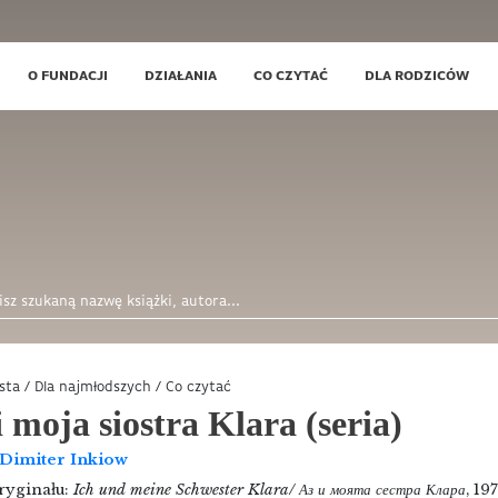
O FUNDACJI
DZIAŁANIA
CO CZYTAĆ
DLA RODZICÓW
ista
/
Dla najmłodszych
/
Co czytać
i moja siostra Klara (seria)
Dimiter Inkiow
oryginału:
Ich und meine Schwester Klara/
Аз и моята сестра Клара
, 19