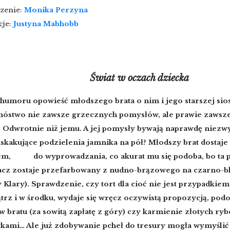
czenie:
Monika Perzyna
cje:
Justyna Mabhobb
Świat w oczach dziecka
 humoru opowieść młodszego brata o nim i jego starszej sios
óstwo nie zawsze grzecznych pomysłów, ale prawie zawsze 
. Odwrotnie niż jemu. A jej pomysły bywają naprawdę niezwy
askakujące podzielenia jamnika na pół? Młodszy brat dostaje
m, do wyprowadzania, co akurat mu się podoba, bo ta p
cz zostaje przefarbowany z nudno-brązowego na czarno-b
 Klary). Sprawdzenie, czy tort dla cioć nie jest przypadkiem
rz i w środku, wydaje się wręcz oczywistą propozycją, podo
 bratu (za sowitą zapłatę z góry) czy karmienie złotych ryb
kami… Ale już zdobywanie pcheł do tresury mogła wymyślić 