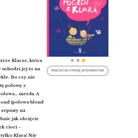
trze Klarze, która
uchodzi jej to na
PRZEJDŹ NA STRONĘ WYDAWNICTWA
kłe. Bo czy nie
 tę połowę z
ołowa… merda. A
lond (połowa blond
 zepsuty na
bnie jak obcięcie
ek cioci –
tylko Klara! Nie