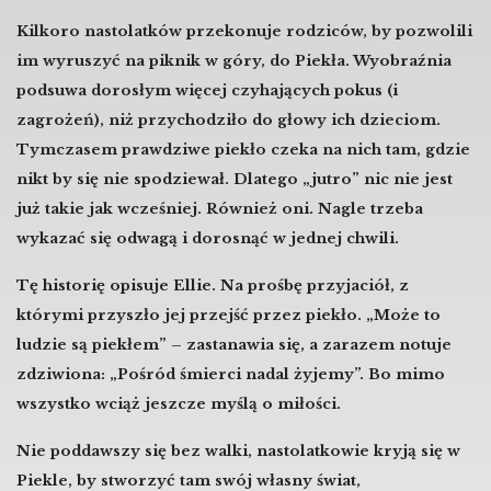
Kilkoro nastolatków przekonuje rodziców, by pozwolili
im wyruszyć na piknik w góry, do Piekła. Wyobraźnia
podsuwa dorosłym więcej czyhających pokus (i
zagrożeń), niż przychodziło do głowy ich dzieciom.
Tymczasem prawdziwe piekło czeka na nich tam, gdzie
nikt by się nie spodziewał. Dlatego „jutro” nic nie jest
już takie jak wcześniej. Również oni. Nagle trzeba
wykazać się odwagą i dorosnąć w jednej chwili.
Tę historię opisuje Ellie. Na prośbę przyjaciół, z
którymi przyszło jej przejść przez piekło. „Może to
ludzie są piekłem” – zastanawia się, a zarazem notuje
zdziwiona: „Pośród śmierci nadal żyjemy”. Bo mimo
wszystko wciąż jeszcze myślą o miłości.
Nie poddawszy się bez walki, nastolatkowie kryją się w
Piekle, by stworzyć tam swój własny świat,