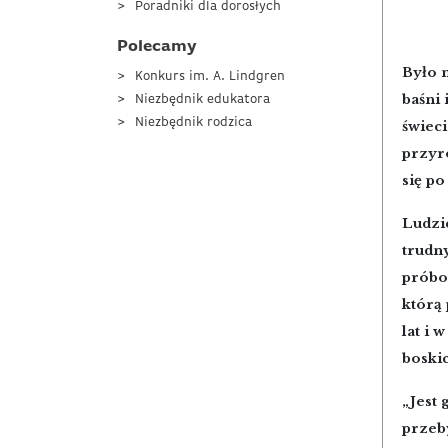
Poradniki dla dorosłych
Polecamy
Było m
Konkurs im. A. Lindgren
baśni 
Niezbędnik edukatora
Niezbędnik rodzica
świec
przyro
się po
Ludzie
trudny
próbom
którą 
lat i 
boski
„Jest 
przeb