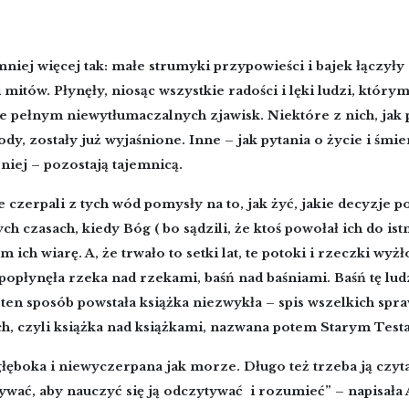
niej więcej tak: małe strumyki przypowieści i bajek łączyły
i mitów. Płynęły, niosąc wszystkie radości i lęki ludzi, który
ie pełnym niewytłumaczalnych zjawisk. Niektóre z nich, ja
dy, zostały już wyjaśnione. Inne – jak pytania o życie i śmierć
 niej – pozostają tajemnicą.
 czerpali z tych wód pomysły na to, jak żyć, jakie decyzje
ch czasach, kiedy Bóg ( bo sądzili, że ktoś powołał ich do is
 ich wiarę. A, że trwało to setki lat, te potoki i rzeczki wyżł
popłynęła rzeka nad rzekami, baśń nad baśniami. Baśń tę ludz
w ten sposób powstała książka niezwykła – spis wszelkich spra
ch, czyli książka nad książkami, nazwana potem Starym Tes
głęboka i niewyczerpana jak morze. Długo też trzeba ją czyta
ywać, aby nauczyć się ją odczytywać i rozumieć” – napisał