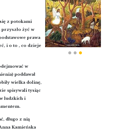
 się z potokami
m przyszło żyć w
k podstawowe prawa
, i o to , co dzieje
 podejmować w
tnienia) poddawał
obiły wielka dolinę,
ie spisywali tysiąc
w ludzkich i
tamentem.
ć, długo z nią
a Anna Kamieńska