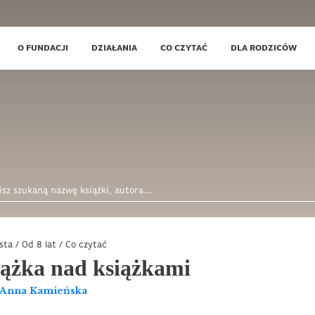
O FUNDACJI
DZIAŁANIA
CO CZYTAĆ
DLA RODZICÓW
ista
/
Od 8 lat
/
Co czytać
ążka nad książkami
Anna Kamieńska