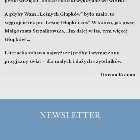
pełne wdzięku „kolaże autorki wyklejane we wtorki”.
A gdyby Wam „Leśnych Głupków” było mało, to
sięgnijcie też po „Leśne Głupki i coś”. W końcu, jak pisze
Małgorzata Strzałkowska, „Im dalej w las, tym więcej
Głupków”…
Literacka zabawa najwyższej próby i wymarzony
przyjazny świat – dla małych i dużych czytelników.
Dorota Koman
NEWSLETTER