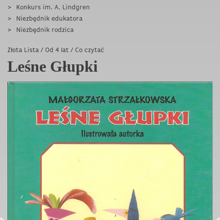
Konkurs im. A. Lindgren
Niezbędnik edukatora
Niezbędnik rodzica
Złota Lista
/
Od 4 lat
/
Co czytać
Leśne Głupki