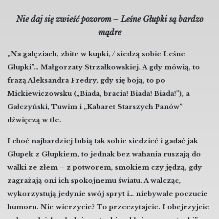
Nie daj się zwieść pozorom – Leśne Głupki są bardzo
mądre
„Na gałęziach, zbite w kupki, / siedzą sobie Leśne
Głupki”… Małgorzaty Strzałkowskiej. A gdy mówią, to
frazą Aleksandra Fredry, gdy się boją, to po
Mickiewiczowsku („Biada, bracia! Biada! Biada!”), a
Gałczyński, Tuwim i „Kabaret Starszych Panów”
dźwięczą w tle.
I choć najbardziej lubią tak sobie siedzieć i gadać jak
Głupek z Głupkiem, to jednak bez wahania ruszają do
walki ze złem – z potworem, smokiem czy jędzą, gdy
zagrażają oni ich spokojnemu światu. A walcząc,
wykorzystują jedynie swój spryt i… niebywałe poczucie
humoru. Nie wierzycie? To przeczytajcie. I obejrzyjcie