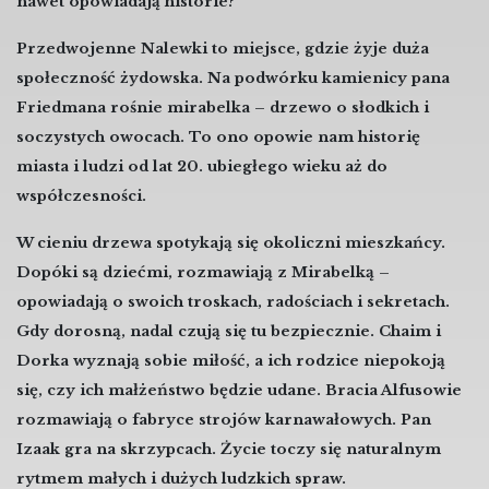
nawet opowiadają historie?
Przedwojenne Nalewki to miejsce, gdzie żyje duża
społeczność żydowska. Na podwórku kamienicy pana
Friedmana rośnie mirabelka – drzewo o słodkich i
soczystych owocach. To ono opowie nam historię
miasta i ludzi od lat 20. ubiegłego wieku aż do
współczesności.
W cieniu drzewa spotykają się okoliczni mieszkańcy.
Dopóki są dziećmi, rozmawiają z Mirabelką –
opowiadają o swoich troskach, radościach i sekretach.
Gdy dorosną, nadal czują się tu bezpiecznie. Chaim i
Dorka wyznają sobie miłość, a ich rodzice niepokoją
się, czy ich małżeństwo będzie udane. Bracia Alfusowie
rozmawiają o fabryce strojów karnawałowych. Pan
Izaak gra na skrzypcach. Życie toczy się naturalnym
rytmem małych i dużych ludzkich spraw.