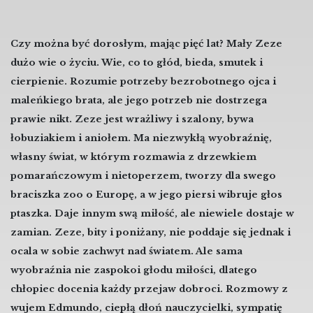
Czy można być dorosłym, mając pięć lat? Mały Zeze
dużo wie o życiu. Wie, co to głód, bieda, smutek i
cierpienie. Rozumie potrzeby bezrobotnego ojca i
maleńkiego brata, ale jego potrzeb nie dostrzega
prawie nikt. Zeze jest wrażliwy i szalony, bywa
łobuziakiem i aniołem. Ma niezwykłą wyobraźnię,
własny świat, w którym rozmawia z drzewkiem
pomarańczowym i nietoperzem, tworzy dla swego
braciszka zoo o Europę, a w jego piersi wibruje głos
ptaszka. Daje innym swą miłość, ale niewiele dostaje w
zamian. Zeze, bity i poniżany, nie poddaje się jednak i
ocala w sobie zachwyt nad światem. Ale sama
wyobraźnia nie zaspokoi głodu miłości, dlatego
chłopiec docenia każdy przejaw dobroci. Rozmowy z
wujem Edmundo, ciepłą dłoń nauczycielki, sympatię