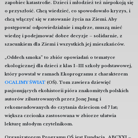
zapobiec katastrofie. Dzieci i młodzież też niepokoją się
o przyszłość. Chcą wiedzieć, co spowodowało kryzys, i
chcą włączyć się w ratowanie życia na Ziemi. Aby
postępować odpowiedzialnie i mądrze, muszą mieć
wiedzę i podejmować dobre decyzje – solidarnie, z
szacunkiem dla Ziemi i wszystkich jej mieszkańców.
„Oddech smoka” to zbiór opowiadań o tematyce
ekologicznej dla dzieci z klas I–III szkoły podstawowej,
który powstał w ramach Ekoprogramu z charakterem
OCALIMY ŚWIAT
(OŚ). Tom zawiera dziewięć
pasjonujących ekohistorii pióra znakomitych polskich
autorów zilustrowanych przez Jonę Jung i
rekomendowanych do czytania dzieciom od 7 lat;
większa czcionka zastosowana w zbiorze ułatwia
lekturę młodym czytelnikom.
Organizatorem Programu OŚ jest Fundacja „ABCXXI –