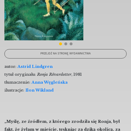
PRZEJDŹ NA STRONĘ WYDAWNICTWA
autor:
Astrid Lindgren
tytuł oryginału:
Ronja Rövardotter
, 1981
tłumaczenie:
Anna Węgleńska
ilustracje:
Ilon Wikland
„Myślę, ze źródłem, z którego zrodziła się Ronja, był
fakt, że żyłam w mieście, tęskniąc za dziką okolicą, za