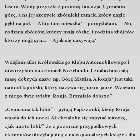
lasem. Wtedy przyszła z pomocą fantazja. Ujrzałam
górę, a na jej szczycie zbójnicki zamek, który nagle
pękł na pół.
– A kto tam mieszka? – pomyślałam.
– No,
rodzina zbójców, którzy mają córkę, i rodzina zbójców,
którzy mają syna.
– A jak się nazywają?
Wzięłam atlas Królewskiego Klubu Automobilowego i
otworzyłam na stronach Norrlandii. I znalazłam całą
masę dobrych nazw, np. Górę Mattisa.
A Ronja? Jest taki
namiot lapoński, który nazywa się Juron-jaure. Wzięłam
z niego dwie sylaby: Ronja. Brzmiało dobrze.”
„Cemu una tak lobi?” – pytają Papiszonki, kiedy Ronja
wpada do ich norki. Aż chciałoby się zapytać autorkę,
„jak una to lobi?”, że z pozornie przypadkowych
elementów ułożyła jedną z najwspanialszych książek dla