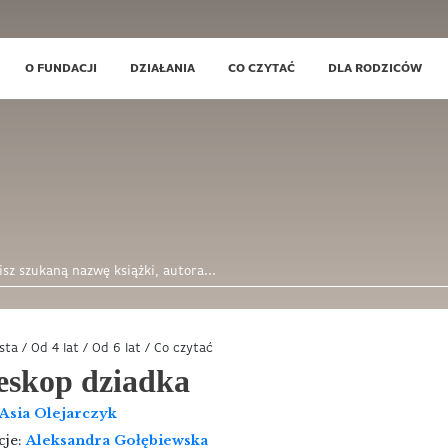
O FUNDACJI
DZIAŁANIA
CO CZYTAĆ
DLA RODZICÓW
ista
/
Od 4 lat
/
Od 6 lat
/
Co czytać
eskop dziadka
Asia Olejarczyk
cje:
Aleksandra Gołębiewska