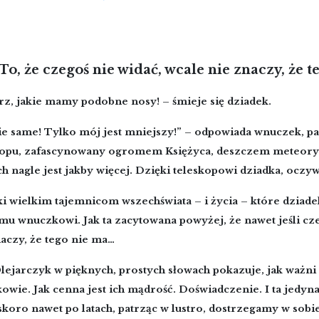
To, że czegoś nie widać, wcale nie znaczy, że 
rz, jakie mamy podobne nosy! – śmieje się dziadek.
ie same! Tylko mój jest mniejszy!” – odpowiada wnuczek, pa
kopu, zafascynowany ogromem Księżyca, deszczem meteory
h nagle jest jakby więcej. Dzięki teleskopowi dziadka, oczyw
ki wielkim tajemnicom wszechświata – i życia – które dziad
u wnuczkowi. Jak ta zacytowana powyżej, że nawet jeśli cze
aczy, że tego nie ma…
Olejarczyk w pięknych, prostych słowach pokazuje, jak ważni
owie. Jak cenna jest ich mądrość. Doświadczenie. I ta jedy
skoro nawet po latach, patrząc w lustro, dostrzegamy w sobi