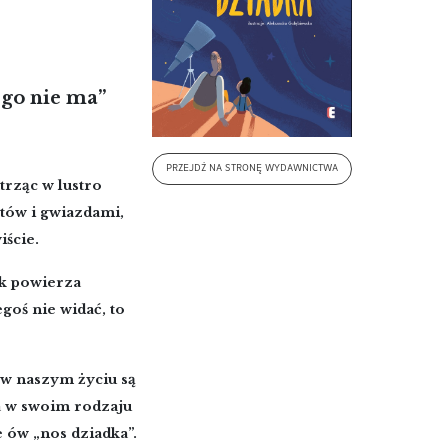
tego nie ma”
PRZEJDŹ NA STRONĘ WYDAWNICTWA
trząc w lustro
tów i gwiazdami,
iście.
ek powierza
goś nie widać, to
 w naszym życiu są
na w swoim rodzaju
e ów „nos dziadka”.