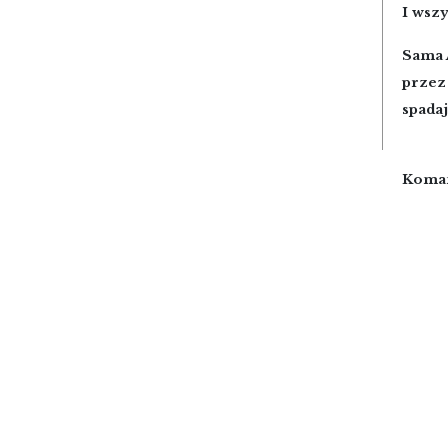
I wszy
Sama A
przez 
spadaj
Koma