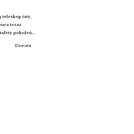
 teleskop taty,
zuca teraz
ztafety pokoleń…
ta