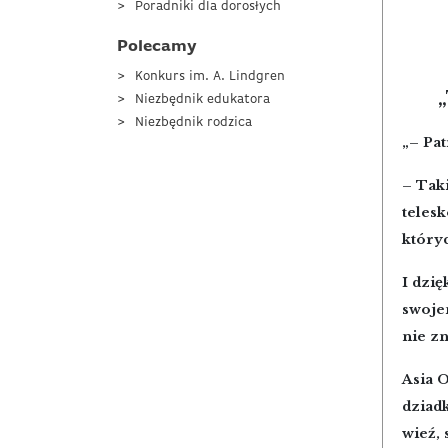
Poradniki dla dorosłych
Polecamy
Konkurs im. A. Lindgren
„
Niezbędnik edukatora
Niezbędnik rodzica
„– Pat
– Tak
teles
któryc
I dzię
swojem
nie zn
Asia 
dziadk
wieź, 