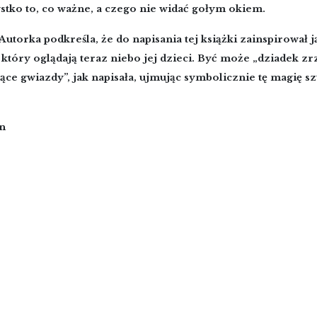
stko to, co ważne, a czego nie widać gołym okiem.
utorka podkreśla, że do napisania tej książki zainspirował ją
który oglądają teraz niebo jej dzieci. Być może „dziadek zr
ące gwiazdy”, jak napisała, ujmując symbolicznie tę magię s
Doro
n