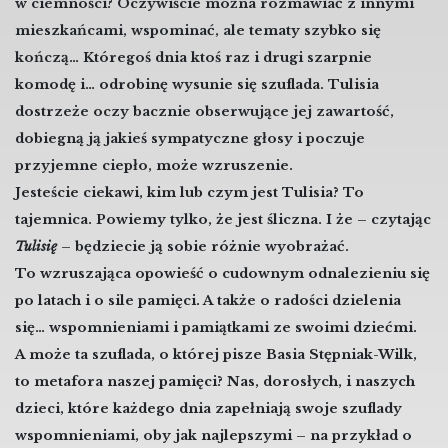
w ciemności? Oczywiście można rozmawiać z innymi
mieszkańcami, wspominać, ale tematy szybko się
kończą… Któregoś dnia ktoś raz i drugi szarpnie
komodę i… odrobinę wysunie się szuflada. Tulisia
dostrzeże oczy bacznie obserwujące jej zawartość,
dobiegną ją jakieś sympatyczne głosy i poczuje
przyjemne ciepło, może wzruszenie.
Jesteście ciekawi, kim lub czym jest Tulisia? To
tajemnica. Powiemy tylko, że jest śliczna. I że – czytając
Tulisię
– będziecie ją sobie różnie wyobrażać.
To wzruszająca opowieść o cudownym odnalezieniu się
po latach i o sile pamięci. A także o radości dzielenia
się… wspomnieniami i pamiątkami ze swoimi dziećmi.
A może ta szuflada, o której pisze Basia Stępniak-Wilk,
to metafora naszej pamięci? Nas, dorosłych, i naszych
dzieci, które każdego dnia zapełniają swoje szuflady
wspomnieniami, oby jak najlepszymi – na przykład o