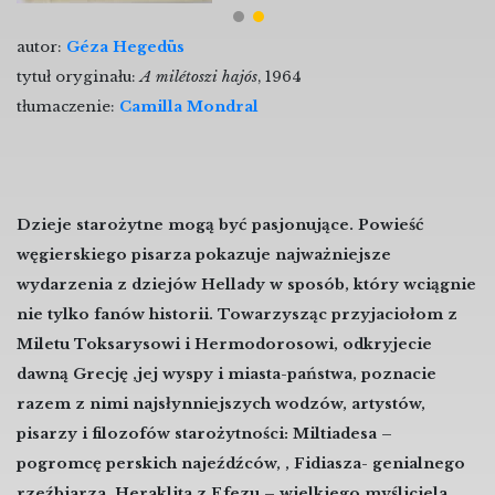
autor:
Géza Hegedüs
tytuł oryginału:
A milétoszi hajós
, 1964
tłumaczenie:
Camilla Mondral
Dzieje starożytne mogą być pasjonujące. Powieść
węgierskiego pisarza pokazuje najważniejsze
wydarzenia z dziejów Hellady w sposób, który wciągnie
nie tylko fanów historii. Towarzysząc przyjaciołom z
Miletu Toksarysowi i Hermodorosowi, odkryjecie
dawną Grecję ,jej wyspy i miasta-państwa, poznacie
razem z nimi najsłynniejszych wodzów, artystów,
pisarzy i filozofów starożytności: Miltiadesa –
pogromcę perskich najeźdźców, , Fidiasza- genialnego
rzeźbiarza, Heraklita z Efezu – wielkiego myśliciela,