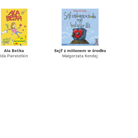
Ala Betka
Sejf z milionem w środku
Ida Pierelotkin
Małgorzata Kondej