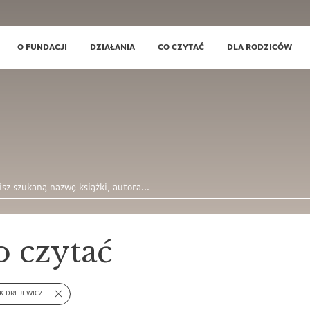
O FUNDACJI
DZIAŁANIA
CO CZYTAĆ
DLA RODZICÓW
o czytać
K DREJEWICZ