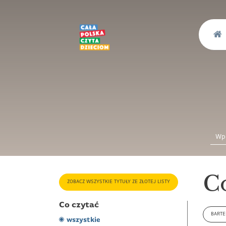
C
ZOBACZ WSZYSTKIE TYTUŁY ZE ZŁOTEJ LISTY
Co czytać
BARTE
wszystkie