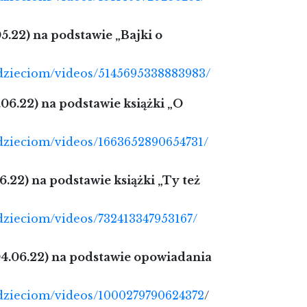
5.22) na podstawie „Bajki o
dzieciom/videos/5145695338883983/
06.22) na podstawie książki „O
dzieciom/videos/1663652890654731/
.22) na podstawie książki „Ty też
dzieciom/videos/732413347953167/
4.06.22) na podstawie opowiadania
adzieciom/videos/1000279790624372
/