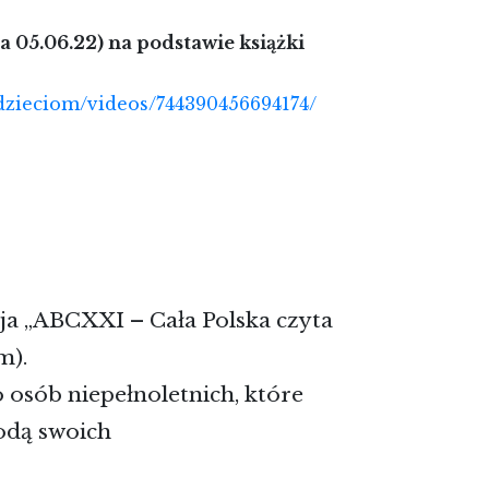
 05.06.22) na podstawie książki
dzieciom/videos/744390456694174/
a „ABCXXI – Cała Polska czyta
m).
 osób niepełnoletnich, które
odą swoich