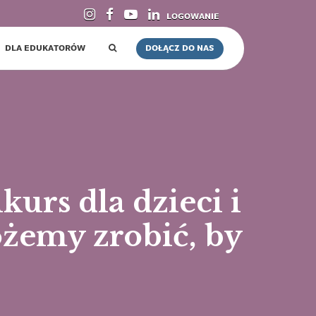
LOGOWANIE
DLA EDUKATORÓW
DOŁĄCZ DO NAS
urs dla dzieci i
żemy zrobić, by