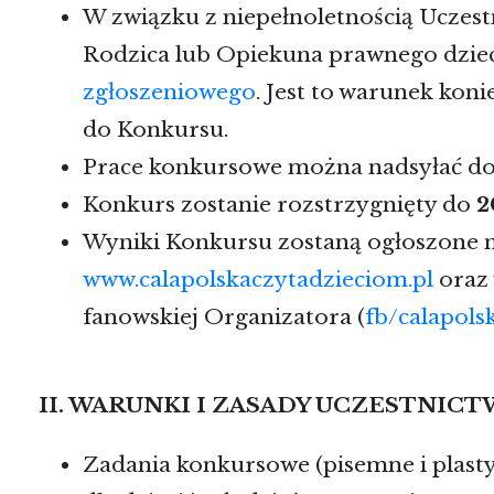
W związku z niepełnoletnością Uczes
Rodzica lub Opiekuna prawnego dzie
zgłoszeniowego
. Jest to warunek kon
do Konkursu.
Prace konkursowe można nadsyłać d
Konkurs zostanie rozstrzygnięty do
2
Wyniki Konkursu zostaną ogłoszone na
www.calapolskaczytadzieciom.pl
oraz 
fanowskiej Organizatora (
fb/calapols
II. WARUNKI I ZASADY UCZESTNIC
Zadania konkursowe (pisemne i plasty