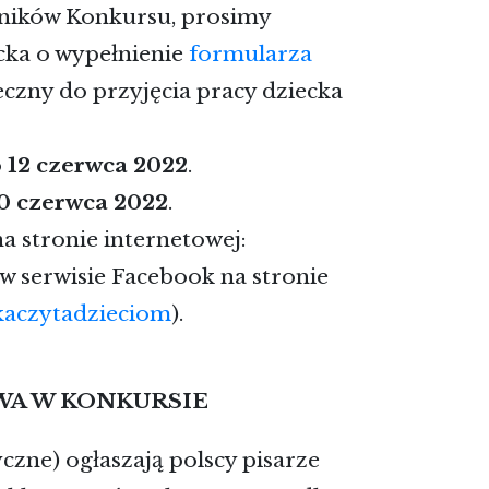
tników Konkursu, prosimy
cka o wypełnienie
formularza
ieczny do przyjęcia pracy dziecka
o
12 czerwca
2022
.
0 czerwca 2022
.
 stronie internetowej:
w serwisie Facebook na stronie
kaczytadzieciom
).
TWA W KONKURSIE
czne) ogłaszają polscy pisarze