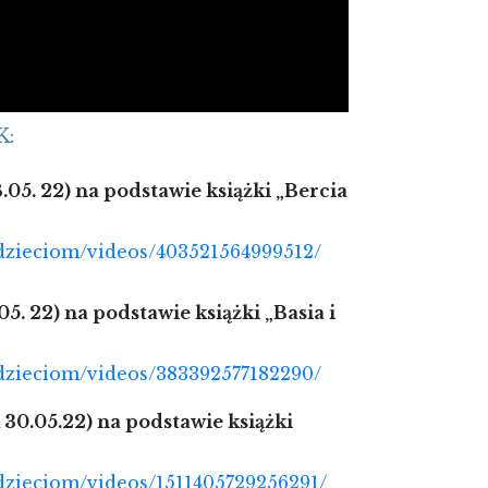
:
05. 22) na podstawie książki „Bercia
dzieciom/videos/403521564999512/
05. 22) na podstawie książki „Basia i
dzieciom/videos/383392577182290/
30.05.22) na podstawie książki
dzieciom/videos/1511405729256291/