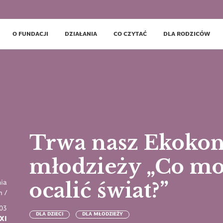
O FUNDACJI
DZIAŁANIA
CO CZYTAĆ
DLA RODZICÓW
Trwa nasz Ekokonk
młodzieży „Co mo
ocalić świat?”
nia
m
/
03
DLA DZIECI
DLA MŁODZIEŻY
XI